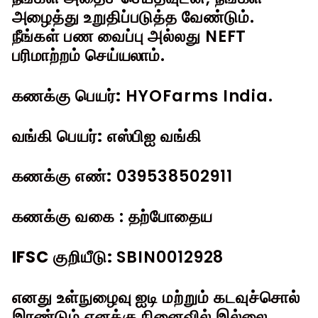
அழைத்து உறுதிப்படுத்த வேண்டும்.
நீங்கள் பண வைப்பு அல்லது NEFT
பரிமாற்றம் செய்யலாம்.
கணக்கு பெயர்:
HYOFarms India.
வங்கி பெயர்:
எஸ்பிஐ வங்கி
கணக்கு எண்:
039538502911
கணக்கு வகை
: தற்போதைய
IFSC குறியீடு:
SBIN0012928
எனது உள்நுழைவு ஐடி மற்றும் கடவுச்சொல்
இரண்டும் எனக்கு நினைவில் இல்லை.